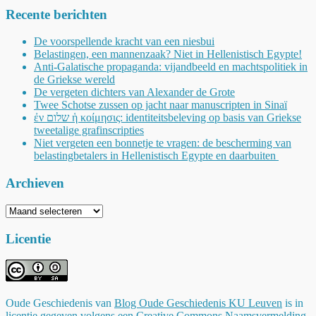
Recente berichten
De voorspellende kracht van een niesbui
Belastingen, een mannenzaak? Niet in Hellenistisch Egypte!
Anti-Galatische propaganda: vijandbeeld en machtspolitiek in
de Griekse wereld
De vergeten dichters van Alexander de Grote
Twee Schotse zussen op jacht naar manuscripten in Sinaï
ἐν שלום ἡ κοίμησις: identiteitsbeleving op basis van Griekse
tweetalige grafinscripties
Niet vergeten een bonnetje te vragen: de bescherming van
belastingbetalers in Hellenistisch Egypte en daarbuiten
Archieven
Archieven
Licentie
Oude Geschiedenis
van
Blog Oude Geschiedenis KU Leuven
is in
licentie gegeven volgens een
Creative Commons Naamsvermelding-