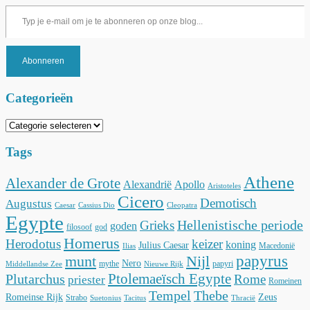
Typ je e-mail om je te abonneren op onze blog...
Abonneren
Categorieën
Categorieën
Tags
Athene
Alexander de Grote
Alexandrië
Apollo
Aristoteles
Cicero
Demotisch
Augustus
Caesar
Cassius Dio
Cleopatra
Egypte
Hellenistische periode
Grieks
goden
filosoof
god
Homerus
Herodotus
keizer
koning
Julius Caesar
Macedonië
Ilias
munt
Nijl
papyrus
Nero
mythe
papyri
Middellandse Zee
Nieuwe Rijk
Ptolemaeïsch Egypte
Plutarchus
Rome
priester
Romeinen
Tempel
Thebe
Romeinse Rijk
Zeus
Strabo
Suetonius
Tacitus
Thracië