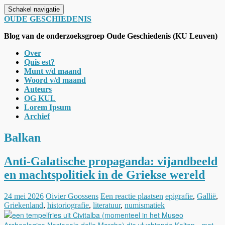
Schakel navigatie
OUDE GESCHIEDENIS
Blog van de onderzoeksgroep Oude Geschiedenis (KU Leuven)
Over
Quis est?
Munt v/d maand
Woord v/d maand
Auteurs
OG KUL
Lorem Ipsum
Archief
Balkan
Anti-Galatische propaganda: vijandbeeld
en machtspolitiek in de Griekse wereld
24 mei 2026
Oivier Goossens
Een reactie plaatsen
epigrafie
,
Gallië
,
Griekenland
,
historiografie
,
literatuur
,
numismatiek