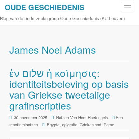
OUDE GESCHIEDENIS
S
c
Blog van de onderzoeksgroep Oude Geschiedenis (KU Leuven)
h
a
k
e
James Noel Adams
l
n
a
ἐν שלום ἡ κοίμησις:
v
identiteitsbeleving op basis
i
g
van Griekse tweetalige
a
t
grafinscripties
i
e
30 november 2025
Nathan Van Hoof Hoefnagels
Een
,
,
,
reactie plaatsen
Egypte
epigrafie
Griekenland
Rome