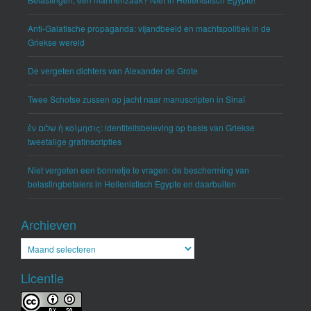
Anti-Galatische propaganda: vijandbeeld en machtspolitiek in de
Griekse wereld
De vergeten dichters van Alexander de Grote
Twee Schotse zussen op jacht naar manuscripten in Sinaï
ἐν שלום ἡ κοίμησις: identiteitsbeleving op basis van Griekse
tweetalige grafinscripties
Niet vergeten een bonnetje te vragen: de bescherming van
belastingbetalers in Hellenistisch Egypte en daarbuiten
Archieven
Archieven
Licentie