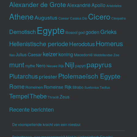
Alexander de Grote
Alexandrië
Apollo
Aristoteles
Athene
Cicero
Augustus
Caesar
Cassius Dio
Cleopatra
Egypte
Demotisch
Grieks
goden
filosoof
god
Homerus
Hellenistische periode
Herodotus
keizer
koning
Julius Caesar
Macedonië
Ilias
Middellandse Zee
munt
Nijl
papyrus
Nero
mythe
papyri
Nieuwe Rijk
Ptolemaeïsch Egypte
Plutarchus
priester
Rome
Romeinse Rijk
Romeinen
Strabo
Suetonius
Tacitus
Tempel
Thebe
Zeus
Thracië
Recente berichten
De voorspellende kracht van een niesbui
Belastingen, een mannenzaak? Niet in Hellenistisch Egypte!